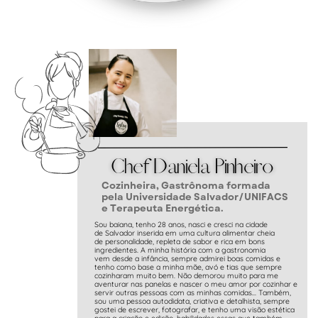
Chef Daniela Pinheiro
Cozinheira, Gastrônoma formada
pela Universidade Salvador/UNIFACS
e Terapeuta Energética.
Sou baiana, tenho 28 anos, nasci e cresci na cidade
de Salvador inserida em uma cultura alimentar cheia
de personalidade, repleta de sabor e rica em bons
ingredientes. A minha história com a gastronomia
vem desde a infância, sempre admirei boas comidas e
tenho como base a minha mãe, avó e tias que sempre
cozinharam muito bem. Não demorou muito para me
aventurar nas panelas e nascer o meu amor por cozinhar e
servir outras pessoas com as minhas comidas... Também,
sou uma pessoa autodidata, criativa e detalhista, sempre
gostei de escrever, fotografar, e tenho uma visão estética
para a criação e edição, habilidades essas que também