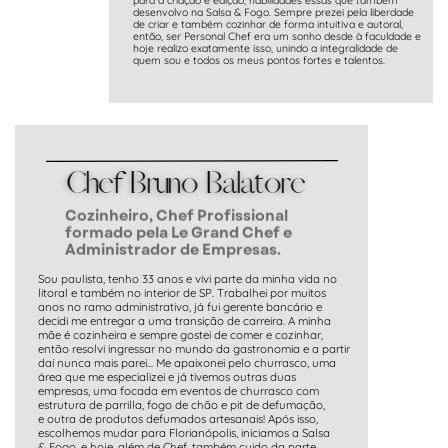
desenvolvo na Salsa & Fogo. Sempre prezei pela liberdade
de criar e também cozinhar de forma intuitiva e autoral,
então, ser Personal Chef era um sonho desde à faculdade e
hoje realizo exatamente isso, unindo a integralidade de
quem sou e todos os meus pontos fortes e talentos.
Chef Bruno Balatore
Cozinheiro, Chef Profissional
formado pela Le Grand Chef e
Administrador de Empresas.
Sou paulista, tenho 33 anos e vivi parte da minha vida no
litoral e também no interior de SP. Trabalhei por muitos
anos no ramo administrativo, já fui gerente bancário e
decidi me entregar a uma transição de carreira. A minha
mãe é cozinheira e sempre gostei de comer e cozinhar,
então resolvi ingressar no mundo da gastronomia e a partir
daí nunca mais parei... Me apaixonei pelo churrasco, uma
área que me especializei e já tivemos outras duas
empresas, uma focada em eventos de churrasco com
estrutura de parrilla, fogo de chão e pit de defumação,
e outra de produtos defumados artesanais! Após isso,
escolhemos mudar para Florianópolis, iniciamos a Salsa
& Fogo, e hoje, além de Chef, também cuido da parte